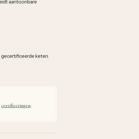
heidt aantoonbare
gecertificeerde keten.
e
certificeringen
.