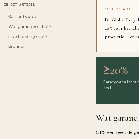
IN DIT ARTIKEL
KORT ANTWOORD
Kort antwoord
De Global Recycl
Wat garandeert het?
20% voor het labe
Hoe herken je het?
productie. Het ma
Bronnen
≥20%
Gerecyclede inhoud
label
Wat garand
GRS verifieert de g