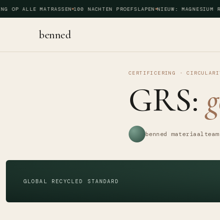
G OP ALLE MATRASSEN
100 NACHTEN PROEFSLAPEN
NIEUW: MAGNESIUM RE
benned
CERTIFICERING · CIRCULARI
GRS:
g
benned materiaalteam
GLOBAL RECYCLED STANDARD