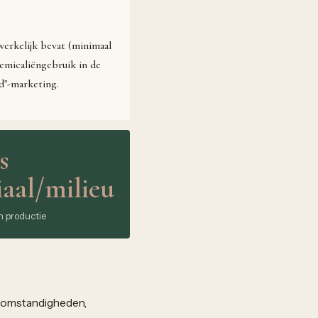
erkelijk bevat (minimaal
hemicaliëngebruik in de
d"-marketing.
s
iaal/milieu
in productie
le omstandigheden,