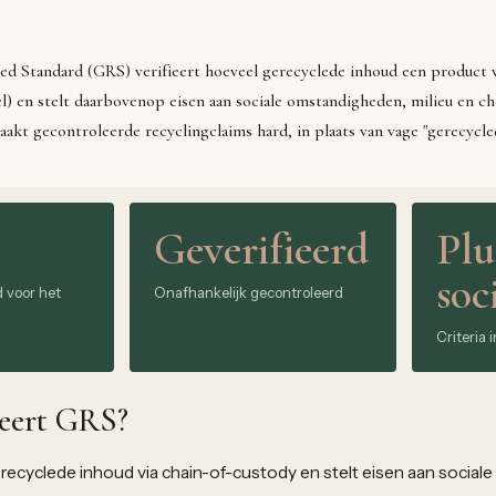
ed Standard (GRS) verifieert hoeveel gerecyclede inhoud een product w
l) en stelt daarbovenop eisen aan sociale omstandigheden, milieu en c
akt gecontroleerde recyclingclaims hard, in plaats van vage "gerecycle
Geverifieerd
Plu
soc
 voor het
Onafhankelijk gecontroleerd
Criteria 
eert GRS?
erecyclede inhoud via chain-of-custody en stelt eisen aan socia