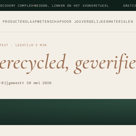
COVERY COMPLEX
BEDDEN, LINNEN EN HET AVONDRITUEEL
GRATIS 
PRODUCTEN
SLAAPWETENSCHAP
VOOR JOU
VERGELIJKEN
MATERIALEN
TEIT
·
LEESTIJD
3
MIN
erecycled, geverifie
·
Bijgewerkt
30 mei 2026