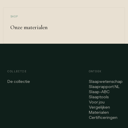
SHOP
Onze materialen
COLLECTIE
ONTDEK
De collectie
Slaapwetenschap
Slaaprapport NL
Slaap-ABC
Slaaptools
Voor jou
Vergelijken
Materialen
Certificeringen