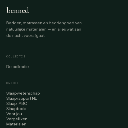
benned
Bedden, matrassen en beddengoed van
natuurlijke materialen — en alles wat aan
de nacht voorafgaat.
COLLECTIE
De collectie
ONTDEK
Slaapwetenschap
Slaaprapport NL
Slaap-ABC
Slaaptools
Voor jou
Vergelijken
Materialen