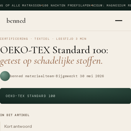
G OP ALLE MATRASSEN
100 NACHTEN PROEFSLAPEN
NIEUW: MAGNESIUM RE
benned
CERTIFICERING · TEXTIEL
·
LEESTIJD
3
MIN
OEKO-TEX Standard 100:
getest op schadelijke stoffen.
benned materiaalteam
·
Bijgewerkt
30 mei 2026
OEKO-TEX STANDARD 100
IN DIT ARTIKEL
Kort antwoord