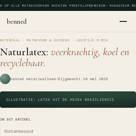
G OP ALLE MATRASSEN
100 NACHTEN PROEFSLAPEN
NIEUW: MAGNESIUM RE
benned
MATERIAAL · MATRASSEN & KUSSENS
·
LEESTIJD
5
MIN
Naturlatex:
veerkrachtig, koel en
recyclebaar.
benned materiaalteam
·
Bijgewerkt
30 mei 2026
ILLUSTRATIE: LATEX UIT DE HEVEA BRASILIENSIS
IN DIT ARTIKEL
Kort antwoord