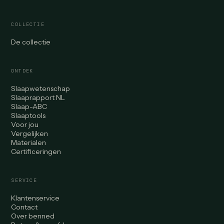
COLLECTIE
De collectie
ONTDEK
Slaapwetenschap
Slaaprapport NL
Slaap-ABC
Slaaptools
Voor jou
Vergelijken
Materialen
Certificeringen
SERVICE
Klantenservice
Contact
Over benned