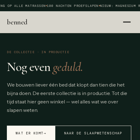
NG OP ALLE MATRASSEN
100 NACHTEN PROEFSLAPEN
NIEUW: MAGNESIUM R
benned
DE COLLECTIE · IN PRODUCTIE
Nog even
geduld.
We bouwen liever één bed dat klopt dan tien die het
bijna doen. De eerste collectie is in productie. Tot die
tijd staat hier geen winkel — wel alles wat we over
slapen weten.
WAT ER KOMT
→
NAAR DE SLAAPWETENSCHAP