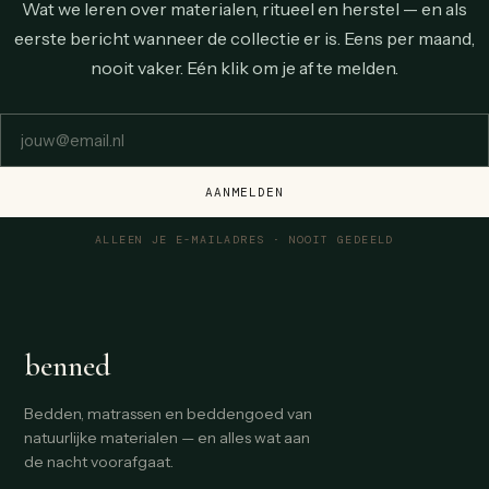
Wat we leren over materialen, ritueel en herstel — en als
eerste bericht wanneer de collectie er is. Eens per maand,
nooit vaker. Eén klik om je af te melden.
E-mailadres
AANMELDEN
ALLEEN JE E-MAILADRES · NOOIT GEDEELD
benned
Bedden, matrassen en beddengoed van
natuurlijke materialen — en alles wat aan
de nacht voorafgaat.