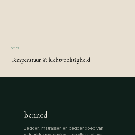
GIDS
Temperatuur & luchtvochtigheid
benned
Bedden, matrassen en beddengoed van
natuurlijke materialen — en alles wat aan