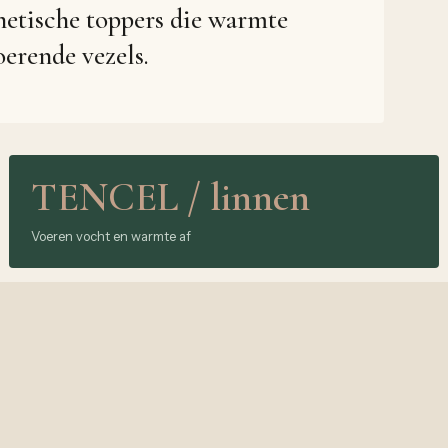
hetische toppers die warmte
oerende vezels.
TENCEL / linnen
Voeren vocht en warmte af