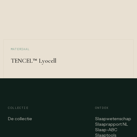
MATERIAAL
TENCEL™ Lyocell
COLLECTIE
ONTDEK
De collectie
Slaapwetenschap
Slaaprapport NL
Slaap-ABC
Slaaptools