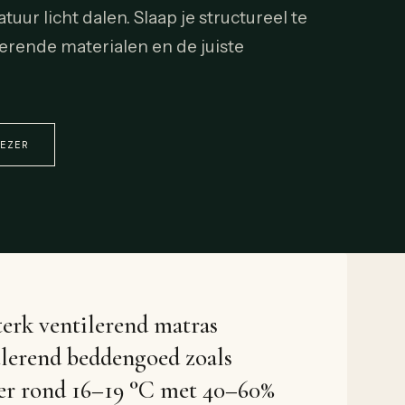
uur licht dalen. Slaap je structureel te
lerende materialen en de juiste
EZER
terk ventilerend matras
ulerend beddengoed zoals
er rond 16–19 °C met 40–60%