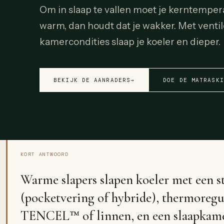
Om in slaap te vallen moet je kerntemperat
warm, dan houdt dat je wakker. Met venti
kamercondities slaap je koeler en dieper.
BEKIJK DE AANRADERS
→
DOE DE MATRASKI
KORT ANTWOORD
Warme slapers slapen koeler met een s
(pocketvering of hybride), thermoreg
TENCEL™ of linnen, en een slaapkam