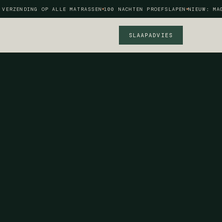
ERZENDING OP ALLE MATRASSEN
100 NACHTEN PROEFSLAPEN
NIEUW: MAGN
SLAAPADVIES