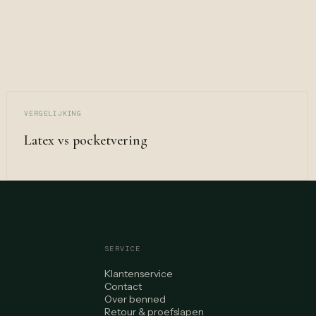
VERGELIJKING
Latex vs pocketvering
SERVICE
Klantenservice
Contact
Over benned
Retour & proefslapen