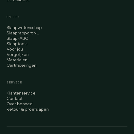
ONTDEK
Slaapwetenschap
Slaaprapport NL
Slaap-ABC
Slaaptools
Voor jou
Vergelijken
Materialen
Certificeringen
SERVICE
Klantenservice
Contact
Over benned
Retour & proefslapen