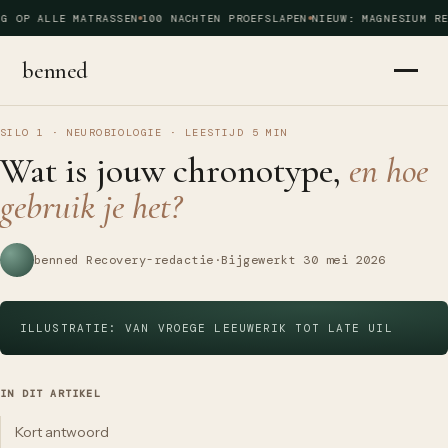
G OP ALLE MATRASSEN
100 NACHTEN PROEFSLAPEN
NIEUW: MAGNESIUM RE
benned
SILO 1 · NEUROBIOLOGIE
·
LEESTIJD
5
MIN
Wat is jouw chronotype,
en hoe
gebruik je het?
benned Recovery-redactie
·
Bijgewerkt
30 mei 2026
ILLUSTRATIE: VAN VROEGE LEEUWERIK TOT LATE UIL
IN DIT ARTIKEL
Kort antwoord