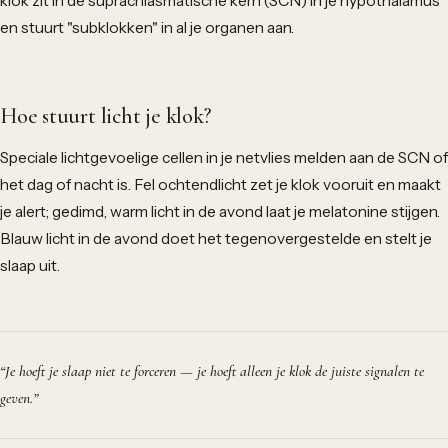
klok zit in de suprachiasmatische kern (SCN) in je hypothalamus
en stuurt "subklokken" in al je organen aan.
Hoe stuurt licht je klok?
Speciale lichtgevoelige cellen in je netvlies melden aan de SCN of
het dag of nacht is. Fel ochtendlicht zet je klok vooruit en maakt
je alert; gedimd, warm licht in de avond laat je melatonine stijgen.
Blauw licht in de avond doet het tegenovergestelde en stelt je
slaap uit.
“
Je hoeft je slaap niet te forceren — je hoeft alleen je klok de juiste signalen te
geven.
”