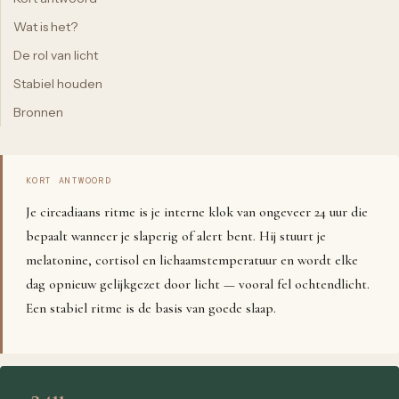
Wat is het?
De rol van licht
Stabiel houden
Bronnen
KORT ANTWOORD
Je circadiaans ritme is je interne klok van ongeveer 24 uur die
bepaalt wanneer je slaperig of alert bent. Hij stuurt je
melatonine, cortisol en lichaamstemperatuur en wordt elke
dag opnieuw gelijkgezet door licht — vooral fel ochtendlicht.
Een stabiel ritme is de basis van goede slaap.
~24u