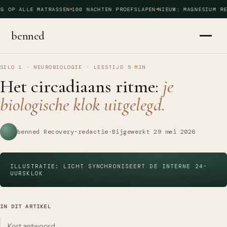
G OP ALLE MATRASSEN
100 NACHTEN PROEFSLAPEN
NIEUW: MAGNESIUM RE
benned
SILO 1 · NEUROBIOLOGIE
·
LEESTIJD
5
MIN
Het circadiaans ritme:
je
biologische klok uitgelegd.
benned Recovery-redactie
·
Bijgewerkt
29 mei 2026
ILLUSTRATIE: LICHT SYNCHRONISEERT DE INTERNE 24-
UURSKLOK
IN DIT ARTIKEL
Kort antwoord