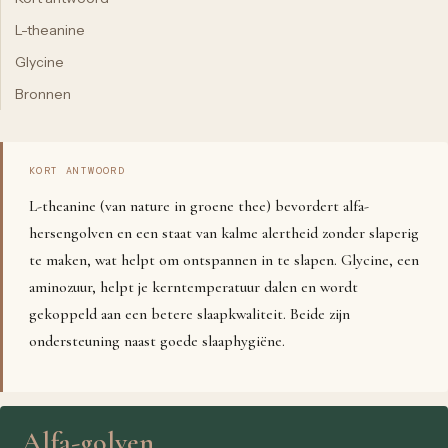
L-theanine
Glycine
Bronnen
KORT ANTWOORD
L-theanine (van nature in groene thee) bevordert alfa-
hersengolven en een staat van kalme alertheid zonder slaperig
te maken, wat helpt om ontspannen in te slapen. Glycine, een
aminozuur, helpt je kerntemperatuur dalen en wordt
gekoppeld aan een betere slaapkwaliteit. Beide zijn
ondersteuning naast goede slaaphygiëne.
Alfa-golven