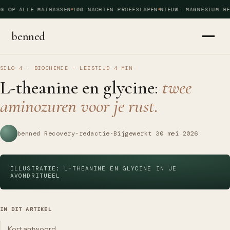
G OP ALLE MATRASSEN
100 NACHTEN PROEFSLAPEN
NIEUW: MAGNESIUM RE
benned
SILO 4 · BIOCHEMIE
·
LEESTIJD
4
MIN
L-theanine en glycine:
twee
aminozuren voor je rust.
benned Recovery-redactie
·
Bijgewerkt
30 mei 2026
ILLUSTRATIE: L-THEANINE EN GLYCINE IN JE
AVONDRITUEEL
IN DIT ARTIKEL
Kort antwoord