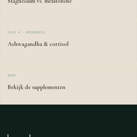
Magnesium vs. melatonine
SILO 4 · BIOCHEMIE
Ashwagandha & cortisol
SHOP
Bekijk de supplementen