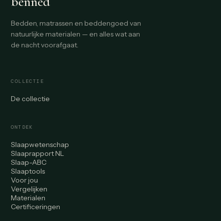
benned
Bedden, matrassen en beddengoed van
natuurlijke materialen — en alles wat aan
de nacht voorafgaat.
COLLECTIE
De collectie
ONTDEK
Slaapwetenschap
Slaaprapport NL
Slaap-ABC
Slaaptools
Voor jou
Vergelijken
Materialen
Certificeringen